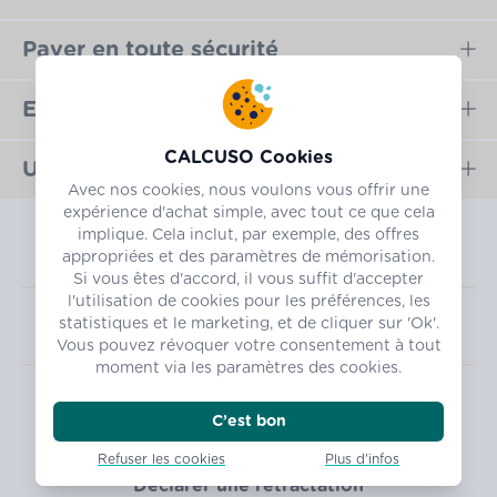
Payer en toute sécurité
Expédition rapide
CALCUSO Cookies
Une boutique d'exception
Avec nos cookies, nous voulons vous offrir une
expérience d'achat simple, avec tout ce que cela
implique. Cela inclut, par exemple, des offres
appropriées et des paramètres de mémorisation.
Si vous êtes d'accord, il vous suffit d'accepter
l'utilisation de cookies pour les préférences, les
statistiques et le marketing, et de cliquer sur 'Ok'.
FR
Vous pouvez révoquer votre consentement à tout
moment via les paramètres des cookies.
Mentions légales
Protection des données
CGV
C’est bon
Équipements électroniques
Paramètres des données
Refuser les cookies
Plus d'infos
Déclarer une rétractation