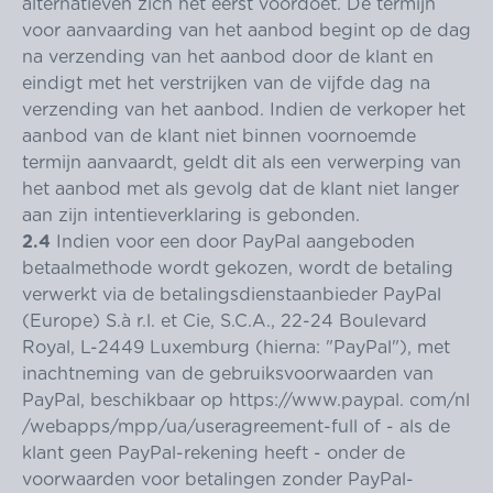
alternatieven zich het eerst voordoet. De termijn
voor aanvaarding van het aanbod begint op de dag
na verzending van het aanbod door de klant en
eindigt met het verstrijken van de vijfde dag na
verzending van het aanbod. Indien de verkoper het
aanbod van de klant niet binnen voornoemde
termijn aanvaardt, geldt dit als een verwerping van
het aanbod met als gevolg dat de klant niet langer
aan zijn intentieverklaring is gebonden.
2.4
Indien voor een door PayPal aangeboden
betaalmethode wordt gekozen, wordt de betaling
verwerkt via de betalingsdienstaanbieder PayPal
(Europe) S.à r.l. et Cie, S.C.A., 22-24 Boulevard
Royal, L-2449 Luxemburg (hierna: "PayPal"), met
inachtneming van de gebruiksvoorwaarden van
PayPal, beschikbaar op
https://www.paypal. com
/nl
/webapps
/mpp
/ua
/useragreement-full
of - als de
klant geen PayPal-rekening heeft - onder de
voorwaarden voor betalingen zonder PayPal-