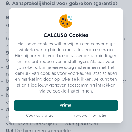
9. Aansprakelijkheid voor gebreken (garantie)
9.1
Tenzij in het navolgende anders is bepaald,
gelden de bepalingen van de wettelijke
aansprakelijkheid voor gebreken. In afwijking
CALCUSO Cookies
hiervan geldt voor overeenkomsten tot levering van
Met onze cookies willen wij jou een eenvoudige
zaken het volgende:
winkelervaring bieden met alles erop en eraan.
9.2
Indien de opdrachtgever handelt als
Hierbij horen bijvoorbeeld passende aanbiedingen
ondernemer,
en het onthouden van instellingen. Als dat voor
de verkoper heeft de keuze van de wijze van
jou oké is, kun je eenvoudig instemmen met het
gebruik van cookies voor voorkeuren, statistieken
nakoming achteraf;
en marketing door op 'Oké' te klikken. Je kunt ten
bij nieuwe zaken bedraagt de verjaringstermijn voor
allen tijde jouw gegeven toestemming intrekken
gebreken één jaar na aflevering van de zaken;
via de cookie-instellingen.
bij gebruikte goederen zijn de rechten en
vorderingen wegens gebreken uitgesloten;
Prima!
de verjaringstermijn begint niet opnieuw wanneer
Cookies afwijzen
verdere informatie
een vervangende levering plaatsvindt in het kader
van de aansprakelijkheid voor gebreken.
9.3
De hierboven geregelde